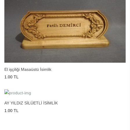
El işçiliği Masaüstü İsimlik
1.00 TL
AY YILDIZ SİLÜETLİ İSİMLİK
1.00 TL