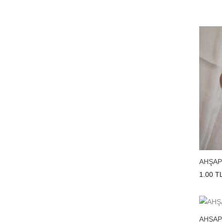
AHŞAP
1.00 T
AHŞAP