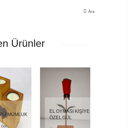
Ara
en Ürünler
EL OYMASI KİŞİYE
PLİ MUMLUK
ÖZEL GÜL
 Gör