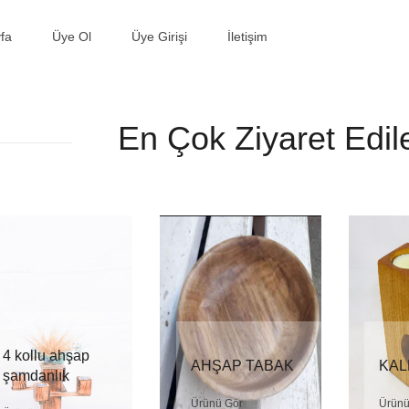
fa
Üye Ol
Üye Girişi
İletişim
En Çok Ziyaret Edil
4 kollu ahşap
AHŞAP TABAK
KAL
şamdanlık
Ürünü Gör
Ürünü