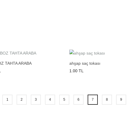
OZ TAHTA ARABA
ahşap saç tokası
L
1.00 TL
1
2
3
4
5
6
7
8
9