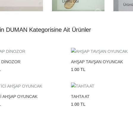
Ürünü Gör
Ürünü
in DUMAN Kategorisine Ait Ürünler
 DİNOZOR
AHŞAP TAVŞAN OYUNCAK
L
1.00 TL
Cİ AHŞAP OYUNCAK
TAHTA AT
L
1.00 TL