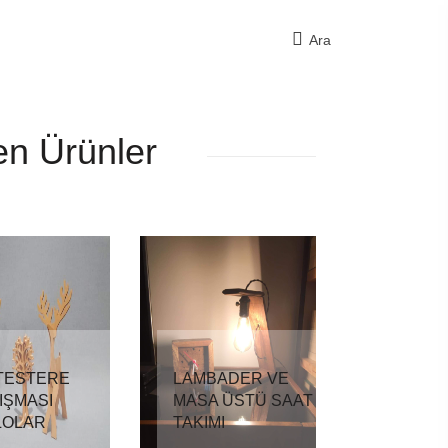
Ara
en Ürünler
 TESTERE
LAMBADER VE
IŞMASI
MASA ÜSTÜ SAAT
LOLAR
TAKIMI