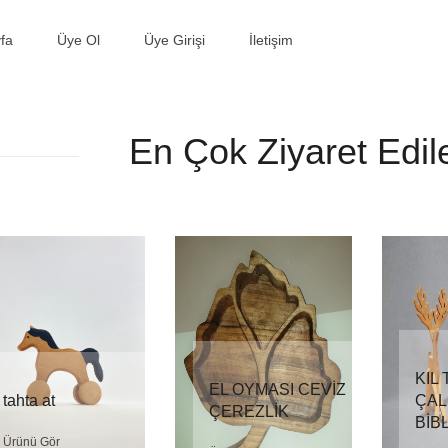
fa
Üye Ol
Üye Girişi
İletişim
En Çok Ziyaret Edil
KIL
EL OYMASI CEVİZ
tahta at
ÇAL
ÇEREZLİK
BİB
Ürünü Gör