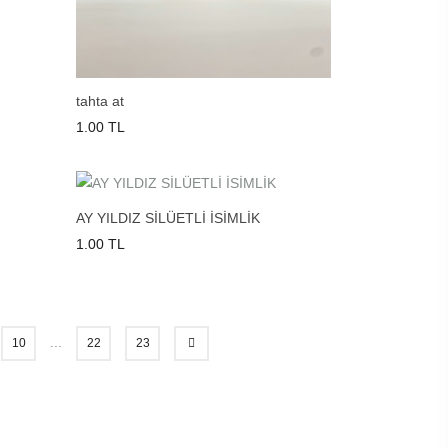
tahta at
1.00 TL
AY YILDIZ SİLÜETLİ İSİMLİK
1.00 TL
...
10
22
23