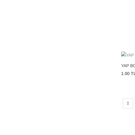
YAP B
1.00 T