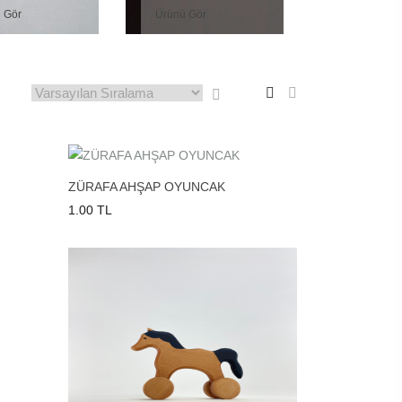
 Gör
Ürünü Gör
ZÜRAFA AHŞAP OYUNCAK
1.00 TL